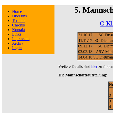
5. Mannsch
Home
Über uns
Termine
C-Kl
Chronik
Kontakt
Links
21.10.17
SC Füsse
Impressum
11.11.17
SC Dietman
Archiv
09.12.17
SC Dietm
Login
03.02.18
ASV Martin
14.04.18
SC Dietmann
Weitere Details sind
hier
zu finden
Die Mannschaftsaufstellung:
Nr
1
2
3
4